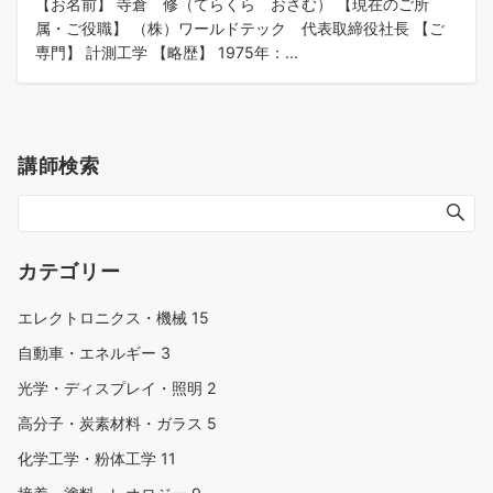
【お名前】 寺倉 修（てらくら おさむ） 【現在のご所
属・ご役職】 （株）ワールドテック 代表取締役社長 【ご
専門】 計測工学 【略歴】 1975年：...
講師検索
カテゴリー
エレクトロニクス・機械
15
自動車・エネルギー
3
光学・ディスプレイ・照明
2
高分子・炭素材料・ガラス
5
化学工学・粉体工学
11