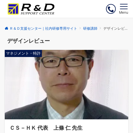
Menu
Ｒ＆Ｄ支援センター｜社内研修専用サイト
研修講師
デザインレビュー
デザインレビュー
マネジメント・特許
ＣＳ－ＨＫ 代表 上條 仁 先生