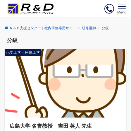
Menu
Ｒ＆Ｄ支援センター｜社内研修専用サイト
研修講師
分級
分級
化学工学・粉体工学
広島大学 名誉教授 吉田 英人 先生