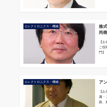
株
エレクトロニクス・機械
尚樹
【お
ご役
門】
アン
エレクトロニクス・機械
【お
属・
路、