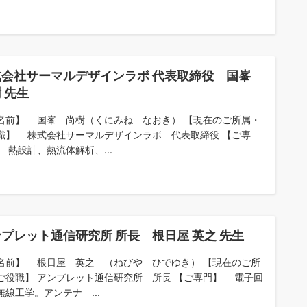
式会社サーマルデザインラボ 代表取締役 国峯
 先生
名前】 国峯 尚樹（くにみね なおき） 【現在のご所属・
職】 株式会社サーマルデザインラボ 代表取締役 【ご専
 熱設計、熱流体解析、...
プレット通信研究所 所長 根日屋 英之 先生
名前】 根日屋 英之 （ねびや ひでゆき） 【現在のご所
ご役職】 アンプレット通信研究所 所長 【ご専門】 電子回
無線工学。アンテナ ...