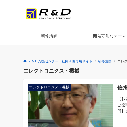
研修講師
開催可能なテーマ
Ｒ＆Ｄ支援センター｜社内研修専用サイト
研修講師
エレ
エレクトロニクス・機械
信州
エレクトロニクス・機械
【お
ご役
門】 