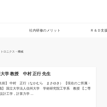
社内研修のメリット
Ｒ＆Ｄ支
クトロニクス・機械
大学 教授 中村 正行 先生
名前】 中村 正行（なかむら まさゆき） 【現在のご所属・
職】 国立大学法人信州大学 学術研究院工学系 教授 【ご専
設計工学，計算力学 ...