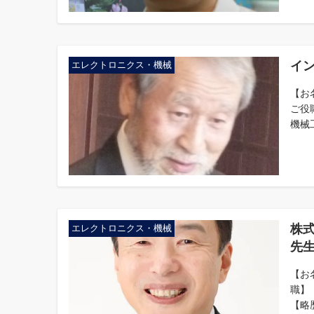
イン
エレクトロニクス・機械
【お
ご役
機械工
株式
エレクトロニクス・機械
先
【お
職】
【略歴