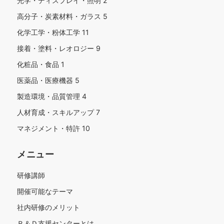
光学・ディスプレイ・照明
2
高分子・炭素材料・ガラス
5
化学工学・粉体工学
11
接着・塗料・レオロジー
9
化粧品・食品
1
医薬品・医療機器
5
製造環境・品質管理
4
人材育成・スキルアップ
7
マネジメント・特許
10
メニュー
研修講師
開催可能なテーマ
社内研修のメリット
Ｒ＆Ｄ支援センターとは