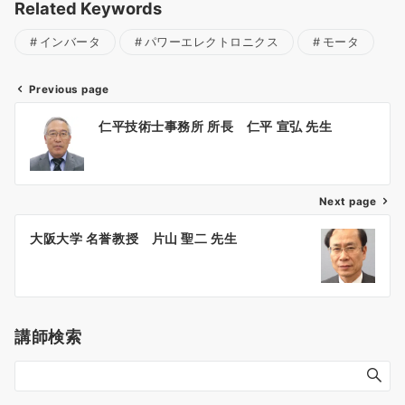
Related Keywords
インバータ
パワーエレクトロニクス
モータ
Previous page
投
仁平技術士事務所 所長 仁平 宣弘 先生
稿
ナ
Next page
ビ
ゲ
大阪大学 名誉教授 片山 聖二 先生
ー
シ
ョ
講師検索
ン